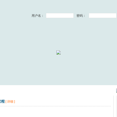
用户名：
密码：
议程
[ 详细 ]