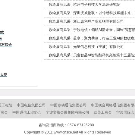
数绘展商风采 | 杭州电子科技大学温州研究院
数绘展商风采 | 深圳汉威物联：以传感科技赋能未来
数绘展商风采 | 浙江惠利玛产业互联网有限公司
数绘展商风采 | 宁波电信：领航AI新未来，同绘“智慧
仪式
数绘展商风采 | 蓝卓：聚力共创，打造工业AI的数据底
坛
源对接会
数绘展商风采 | 光量信息科技（宁波）有限公司
数绘展商风采 | 贝发智品AI智能翻译机亮相第十五届
新大赛
国工程院
中国电信集团公司
中国移动通信集团公司
中国联合网络通信集团有限
委员会
中国通信工业协会
宁波文旅会展集团有限公司
欧美工商会
宁波国际会
咨询及招商热线：0574-87126280
Copyright © 2011 www.cnsce.net All Rights Reserved