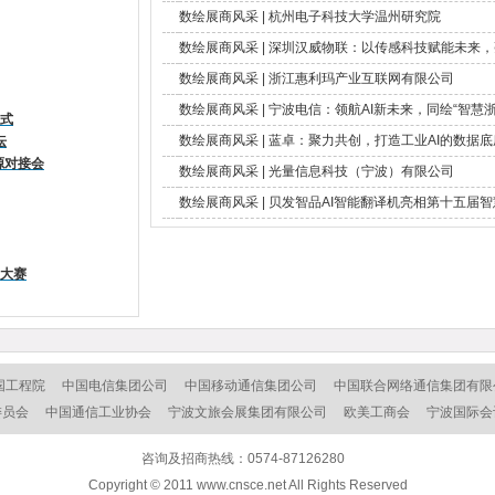
数绘展商风采 | 杭州电子科技大学温州研究院
数绘展商风采 | 深圳汉威物联：以传感科技赋能未来
数绘展商风采 | 浙江惠利玛产业互联网有限公司
数绘展商风采 | 宁波电信：领航AI新未来，同绘“智慧
仪式
数绘展商风采 | 蓝卓：聚力共创，打造工业AI的数据底
坛
源对接会
数绘展商风采 | 光量信息科技（宁波）有限公司
数绘展商风采 | 贝发智品AI智能翻译机亮相第十五届
新大赛
国工程院
中国电信集团公司
中国移动通信集团公司
中国联合网络通信集团有限
委员会
中国通信工业协会
宁波文旅会展集团有限公司
欧美工商会
宁波国际会
咨询及招商热线：0574-87126280
Copyright © 2011 www.cnsce.net All Rights Reserved