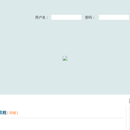
用户名：
密码：
议程
[ 详细 ]