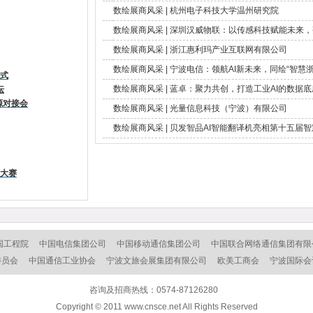
数绘展商风采 | 杭州电子科技大学温州研究院
数绘展商风采 | 深圳汉威物联：以传感科技赋能未来
数绘展商风采 | 浙江惠利玛产业互联网有限公司
数绘展商风采 | 宁波电信：领航AI新未来，同绘“智慧
仪式
数绘展商风采 | 蓝卓：聚力共创，打造工业AI的数据底
坛
源对接会
数绘展商风采 | 光量信息科技（宁波）有限公司
数绘展商风采 | 贝发智品AI智能翻译机亮相第十五届
新大赛
国工程院
中国电信集团公司
中国移动通信集团公司
中国联合网络通信集团有限
委员会
中国通信工业协会
宁波文旅会展集团有限公司
欧美工商会
宁波国际会
咨询及招商热线：0574-87126280
Copyright © 2011 www.cnsce.net All Rights Reserved