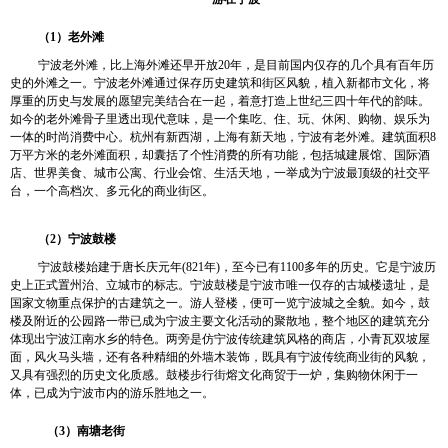
（
1
）老外滩
宁波老外滩，比上海外滩还早开放
20
年，是目前国内仅存的几个具有百年历
史的外滩之一。宁波老外滩通过保存历史建筑和街区风貌，植入新都市文化，将
厚重的历史与发展的愿望完美结合在一起，着意打造上世纪三四十年代的韵味。
如今的老外滩骨子里透出现代意味，是一个集吃、住、玩、休闲、购物、娱乐为
一体的时尚消费中心。杭州有新西湖，上海有新天地，宁波有老外滩。建筑面积
8
万平方米的老外滩面积，却囊括了个性消费的所有功能，包括城建展馆、国际酒
店、世界美食、城市公寓、行业会馆、生活天地，一举成为宁波最顶级的社交平
台，一个高档次、多元化的商业街区。
（
2
）宁波鼓楼
宁波鼓楼始建于唐长庆元年
(821
年
)
，至今已有
1100
多年的历史。它是宁波历
史上正式置州治、立城市的标志。宁波鼓楼是宁波市唯一仅存的古城楼遗址，是
国家文物重点保护的古建筑之一。游人登楼，便可一览宁波城之全貌。如今，鼓
楼及附近的公园路一带已成为宁波主要文化活动的聚散地，整个地区的建筑充分
体现出宁波江南水乡的特色。两旁是仿宁波传统建筑风格的商店，小青瓦双坡屋
面，风火马头墙，还有各种精细的外墙木装饰，既具有宁波传统商业街的风貌，
又具有强烈的历史文化质感。鼓楼步行街熔文化商贸于一炉，集购物休闲于一
体，已成为宁波市内的游乐胜地之一。
（
3
）南塘老街