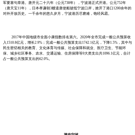
军要塞句章港。唐开元二十六年（公元
738
年），宁波港正式开港。公元
752
年
（唐天宝
11
年），日本孝谦朝
3
艘遣唐使船驶抵宁波口岸，掀开了港口
1200
余年的
对外开放历史。一千余年的悠久岁月，宁波港历尽磨难，饱经风霜。
2017
年中国地级市全面小康指数排名第六。
2020
年全市完成一般公共预算收
入
1510.8
亿元，增长
2.9%
；完成一般公共预算支出
1742.1
亿元，下降
1.5%
，其中与
民生密切相关的教育、文化体育与传媒、社会保障和就业、医疗卫生、节能环
保、城乡社区事务、农水、交通运输、住房保障等
9
大类支出共
1096.1
亿元，合计
占一般公共预算支出的
62.0%
。
游在宁波