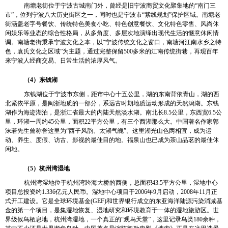
南塘老街位于宁
波古城南门外，曾经是旧宁波商贸文化聚集地的“南门三
市”，位列宁波八大历史街区之一，同时也是宁波市“紫线规划”保护区域。南塘老
街涵盖老字号餐饮、传统特色美食小吃、特色创意餐饮、文化特色零售、风尚休
闲娱乐等业态的综合性格局，从多角度、多层次地演绎出现代生活的惬意休闲情
调。南塘老街秉承宁波文化之本，以“宁波传统文化之窗口，南塘河江南水乡之特
色，袁氏文化之区域”为主题，通过完整保留
500
多米的江南传统街巷，再现百年
来宁波人经商交易、日常生活的浓厚风气。
（
4
）东钱湖
东钱湖位于宁波市东侧，距市中心十五公里，湖的东南背依青山，湖的西
北紧依平原，是闽浙地质的一部分，系远古时期地质运动形成的天然潟湖。东钱
湖作为海迹湖泊，是浙江省最大的内陆天然淡水湖。南北长
8.5
公里，东西宽
6.5
公
里，环湖一周约
45
公里，面积
22
平方公里，有三个西湖那么大。中国著名作家郭
沫若先生曾称誉这里为“西子风韵、太湖气魄”。这里湖光山色两相宜，成为运
动、养生、度假、访古、影视的最佳目的地。福泉山也已成为茶山品茗的最佳休
闲地。
（
5
）杭州湾湿地
杭州湾湿地位于杭州湾跨海大桥的西侧，总面积
43.5
平方公里，湿地中心
项目总投资约
1.336
亿元人民币。湿地中心项目于
2006
年
9
月启动，
2008
年
11
月正
式开工建设。它是全球环境基金
(GEF)
和世界银行成立的东亚海洋陆源污染消减基
金的第一个项目，是集湿地恢复、湿地研究和环境教育于一体的湿地旅游区。世
界级候鸟栖息地，杭州湾湿地，一个真正的“观鸟天堂”，这里记录鸟类
180
余种，