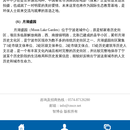
其中不少还是世界濒危鸟种。中国著名导演陈凯歌电影《搜索》正是在这里选景
拍摄，也成就了一对明星的美好爱情。未来这里也将作为国际生态教育基地，是
环保人士前来交流与观摩的首选之地。
（
6
）月湖盛园
月湖盛园（
Moon Lake Garden
）位于宁波老城中心，原是郁家巷历史街
区，项目东临新解放南路，西、南接镇明路，北靠已建成的县学小区，紧邻月湖
历史文化区，是宁波市区现存为数不多的传统历史街区之一。月湖盛园街区聚集
了
1
处市级文保单位、
2
处区级文保单位、
2
处市级文保点、
15
处历史建筑等历史人
文古迹，是一个有丰富文化内涵且相对完整的历史街区，并比较完整地保存了宁
波某个历史阶段的生活格局和历史发展信息，能较好反映出宁波这座城市的人文
历史和城市生命力。
咨询及招商热线：0574-87126280
邮箱：info@cnsce.net
智博会 版权所有