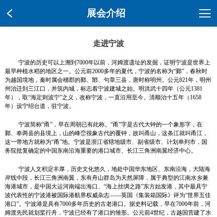
展会介绍
走进宁波
宁波的历史可以上溯到
7000
年以前，河姆渡遗址的发掘，证明宁波是世界上
最早种植水稻的地区之一。公元前
2000
多年的夏代，宁波的名称为
“
鄞
”
，春秋时
为越国境地，秦时属会稽郡的鄞、鄮、句章三县，唐时称明州。公元
821
年，明州
州治迁到三江口，并筑内城，标志着宁波建城之始。明洪武十四年（公元
1381
年），取
“
海定则波宁
”
之义，改称宁波，一直沿用至今。清顺治十五年（
1658
年）设宁绍台道，驻宁波。
宁波简称
“
甬
”
，早在周朝已有此称。
“
甬
”
字是古代大钟的一个象形字，在
鄞、奉两县的县境上，山的峰峦很象古代的覆钟，故叫甬山，这条江就叫甬江，
这一带地方就称为
“
甬
”
地。宁波是浙江省辖地级市、副省级市、计划单列市，国
务院批复确定的中国东南沿海重要的港口城市、长江三角洲南翼经济中心。
宁波人文积淀丰厚，历史文化悠久，地处中国华东地区、东南沿海，大陆海
岸线中段，长江三角洲南翼，东有舟山群岛为天然屏障，属于典型的江南水乡兼
海港城市，是中国大运河南端出海口、
“
海上丝绸之路
”
东方始发港，其中最具宁
波代表性的宁波港被国际港航界权威杂志
——
英国《集装箱国际》评为
“
世界五佳
港口”。宁波港是具有
7000
多年历史的古老港口。据史料记载，早在
7000
年前，河
姆渡先民就划桨行舟，宁波已经有了港口的雏形。公元前
4
世纪，古越国营建了水