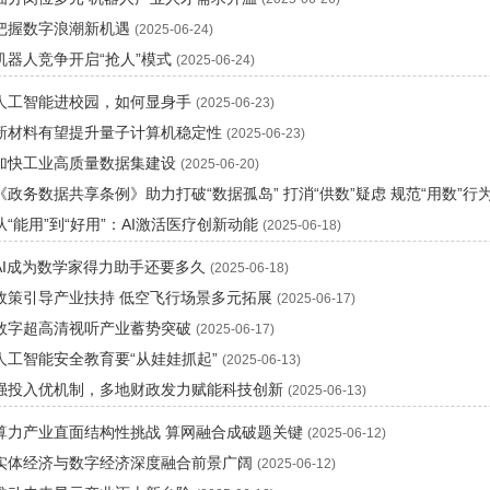
把握数字浪潮新机遇
(2025-06-24)
机器人竞争开启“抢人”模式
(2025-06-24)
人工智能进校园，如何显身手
(2025-06-23)
新材料有望提升量子计算机稳定性
(2025-06-23)
加快工业高质量数据集建设
(2025-06-20)
《政务数据共享条例》助力打破“数据孤岛” 打消“供数”疑虑 规范“用数”行
从“能用”到“好用”：AI激活医疗创新动能
(2025-06-18)
AI成为数学家得力助手还要多久
(2025-06-18)
政策引导产业扶持 低空飞行场景多元拓展
(2025-06-17)
数字超高清视听产业蓄势突破
(2025-06-17)
人工智能安全教育要“从娃娃抓起”
(2025-06-13)
强投入优机制，多地财政发力赋能科技创新
(2025-06-13)
算力产业直面结构性挑战 算网融合成破题关键
(2025-06-12)
实体经济与数字经济深度融合前景广阔
(2025-06-12)