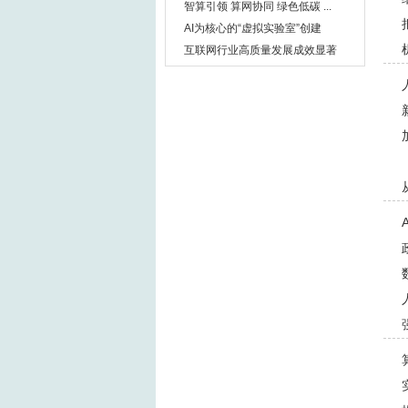
智算引领 算网协同 绿色低碳 ...
AI为核心的“虚拟实验室”创建
互联网行业高质量发展成效显著