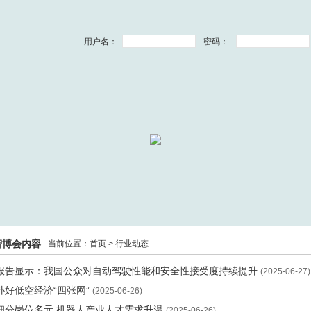
用户名：
密码：
智博会内容
当前位置：
首页
>
行业动态
报告显示：我国公众对自动驾驶性能和安全性接受度持续提升
(2025-06-27)
补好低空经济“四张网”
(2025-06-26)
细分岗位多元 机器人产业人才需求升温
(2025-06-26)