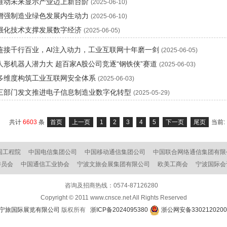
推动未来显示产业迈上新台阶
(2025-06-10)
增强制造业绿色发展内生动力
(2025-06-10)
强化技术支撑发展数字经济
(2025-06-05)
连接千行百业，AI注入动力，工业互联网十年磨一剑
(2025-06-05)
人形机器人潜力大 超百家A股公司竞逐“钢铁侠”赛道
(2025-06-03)
多维度构筑工业互联网安全体系
(2025-06-03)
三部门发文推进电子信息制造业数字化转型
(2025-05-29)
共计
6603
条
首页
上一页
1
2
3
4
5
下一页
尾页
当前:
国工程院
中国电信集团公司
中国移动通信集团公司
中国联合网络通信集团有限
委员会
中国通信工业协会
宁波文旅会展集团有限公司
欧美工商会
宁波国际会
咨询及招商热线：0574-87126280
Copyright © 2011 www.cnsce.net All Rights Reserved
江宁旅国际展览有限公司
版权所有
浙ICP备2024095380
浙公网安备3302120200