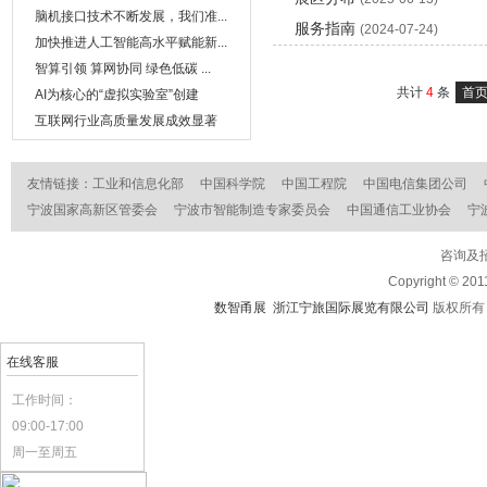
脑机接口技术不断发展，我们准...
服务指南
(2024-07-24)
加快推进人工智能高水平赋能新...
智算引领 算网协同 绿色低碳 ...
共计
4
条
首
AI为核心的“虚拟实验室”创建
互联网行业高质量发展成效显著
友情链接：
工业和信息化部
中国科学院
中国工程院
中国电信集团公司
宁波国家高新区管委会
宁波市智能制造专家委员会
中国通信工业协会
宁
咨询及招
Copyright © 201
数智甬展 浙江宁旅国际展览有限公司
版权所
在线客服
工作时间：
09:00-17:00
周一至周五