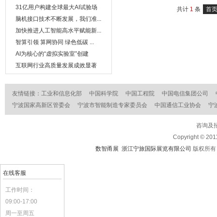
31亿用户构建全球最大AI试验场
共计
1
条
首
脑机接口技术不断发展，我们准...
加快推进人工智能高水平赋能新...
智算引领 算网协同 绿色低碳 ...
AI为核心的“虚拟实验室”创建
互联网行业高质量发展成效显著
友情链接：
工业和信息化部
中国科学院
中国工程院
中国电信集团公司
宁波国家高新区管委会
宁波市智能制造专家委员会
中国通信工业协会
宁
咨询及招
Copyright © 201
数智甬展 浙江宁旅国际展览有限公司
版权所
在线客服
工作时间：
09:00-17:00
周一至周五