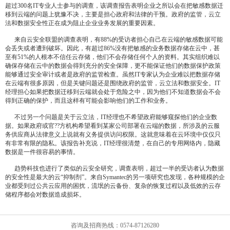
超过300名IT专业人士参与的调查，该调查报告表明企业之所以会在把敏感数据迁
移到云端的问题上犹豫不决，主要是担心政府和法律的干预。政府的监管，云立
法和数据安全性正在成为阻止企业业务发展的重要因素。
来自云安全联盟的调查表明，有88%的受访者担心自己在云端的敏感数据可能
会丢失或者遭到破坏。因此，有超过86%没有把敏感的业务数据存储在云中，甚
至有51%的人根本不信任云存储，他们不会存储任何个人的资料。其实组织难以
确保存储在云中的数据会得到充分的安全保障，更不能保证他们的数据保护政策
能够通过安全审计或者是政府的监管检查。虽然IT专家认为企业难以把数据存储
在云端有很多原因，但是关键问题还是围绕政府的监管，云立法和数据安全。IT
经理担心如果把数据迁移到云端就会处于危险之中，因为他们不知道数据会不会
得到正确的保护，而且这样有可能会影响他们的工作和业务。
不过另一个问题是关于云立法，IT经理也不希望政府能够窥探他们的企业数
据。如果政府或官??方机构希望看到某家公司部署在云端的数据，所涉及的云服
务供应商从法律意义上说就有义务提供访问权限。这就意味着在云环境中仅仅只
有非常有限的隐私。该报告补充说，IT经理很清楚，在自己的专用网络内，隐藏
数据是一件很容易的事情。
趋势科技也进行了类似的云安全研究，调查表明，超过一半的受访者认为数据
的安全性是最大的云“抑制剂”。来自Symantec的另一项研究也发现，各种规模的企
业都受到过公共云应用的困扰，流氓的云备份、复杂的恢复过程以及低效的云存
储程序都会对数据造成损坏。
咨询及招商热线：0574-87126280