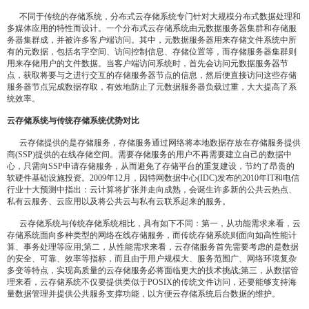
不同于传统的存储系统，分布式云存储系统专门针对大规模分布式数据处理和
多媒体应用的特性而设计。一个分布式云存储系统由元数据服务器集群和存储服
务器集群成，并被许多客户端访问。其中，元数据服务器用来存储文件系统中所
有的元数据，包括名字空间、访问控制信息、存储位置等，而存储服务器集群则
用来存储用户的文件数据。当客户端访问系统时，首先会访问元数据服务器节
点，获取将要与之进行交互的存储服务器节点的信息，然后便直接访问这些存储
服务器节点完成数据存取，有效地防止了元数据服务器负载过重，大大提高了系
统效率。
云存储系统与传统存储系统优势对比
云存储提供的是存储服务，存储服务通过网络将本地数据存放在存储服务提供
商(SSP)提供的在线存储空间。需要存储服务的用户不再需要建立自己的数据中
心，只需向SSP申请存储服务，从而避免了存储平台的重复建设，节约了昂贵的
软硬件基础设施投资。2009年12月，因特网数据中心(IDC)发布的2010年IT和电信
行业十大预测中指出：云计算将扩张并走向成熟，会诞生许多新的公共云热点、
私有云服务、云应用以及将公共云与私有云联系起来的服务。
云存储系统与传统存储系统相比，具有如下不同：第一，从功能需求来看，云
存储系统面向多种类型的网络在线存储服务，而传统存储系统则面向如高性能计
算、事务处理等应用;第二，从性能需求来看，云存储服务首先需要考虑的是数据
的安全、可靠、效率等指标，而且由于用户规模大、服务范围广、网络环境复杂
多变等特点，实现高质量的云存储服务必将面临更大的技术挑战;第三，从数据管
理来看，云存储系统不仅要提供类似于POSIX的传统文件访问，还要能够支持海
量数据管理并提供公共服务支撑功能，以方便云存储系统后台数据的维护。