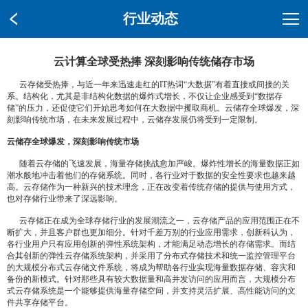
行业动态
云计算全球受热捧 深刻影响传统储存市场
云存储受热捧，与近一年来迅速走红的IT热词“大数据”有着直接或间接的关
系。结构化，尤其是非结构化数据的爆炸式增长，不仅让企业感受到“数据存
储”的压力，还促使它们开始思考如何在大数据中攫取商机。云储存全球爆发，深
刻影响传统市场，在未来发展过程中，云储存发展仍将受到一定限制。
云储存全球爆发，深刻影响传统市场
随着云存储的飞速发展，海量存储挑战愈加严峻。爆炸性增长的海量数据正如
潮水般地冲击着他们的存储系统。同时，各行业对于数据的安全性要求也越来越
高。云存储作为一种新兴的技术理念，正在改变着传统存储的提供与使用方式，
也对存储行业带来了深远影响。
云存储正在成为全球存储行业的发展潮流之一，云存储产品的应用范围正在不
断扩大，并且客户群也更加细分。针对千差万别的行业应用需求，创新科认为，
各行业用户只有应用创新的弹性系统架构，才能满足动态增长的存储需求。而结
合其创新的弹性云存储系统架构，并采用了分布式存储技术和统一监控管理平台
的大规模分布式云存储文件系统，将成为帮助各行业实现海量数据存储、容灾和
备份的新模式。针对那些具有较大数据量和高并发访问的应用而言，大规模分布
式云存储系统是一个能够提供海量存储空间，并支持灵活扩展、高性能访问的文
件共享存储平台。