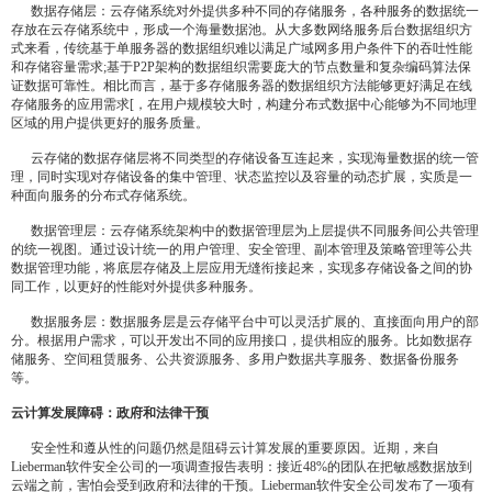
数据存储层：云存储系统对外提供多种不同的存储服务，各种服务的数据统一
存放在云存储系统中，形成一个海量数据池。从大多数网络服务后台数据组织方
式来看，传统基于单服务器的数据组织难以满足广域网多用户条件下的吞吐性能
和存储容量需求;基于P2P架构的数据组织需要庞大的节点数量和复杂编码算法保
证数据可靠性。相比而言，基于多存储服务器的数据组织方法能够更好满足在线
存储服务的应用需求[，在用户规模较大时，构建分布式数据中心能够为不同地理
区域的用户提供更好的服务质量。
云存储的数据存储层将不同类型的存储设备互连起来，实现海量数据的统一管
理，同时实现对存储设备的集中管理、状态监控以及容量的动态扩展，实质是一
种面向服务的分布式存储系统。
数据管理层：云存储系统架构中的数据管理层为上层提供不同服务间公共管理
的统一视图。通过设计统一的用户管理、安全管理、副本管理及策略管理等公共
数据管理功能，将底层存储及上层应用无缝衔接起来，实现多存储设备之间的协
同工作，以更好的性能对外提供多种服务。
数据服务层：数据服务层是云存储平台中可以灵活扩展的、直接面向用户的部
分。根据用户需求，可以开发出不同的应用接口，提供相应的服务。比如数据存
储服务、空间租赁服务、公共资源服务、多用户数据共享服务、数据备份服务
等。
云计算发展障碍：政府和法律干预
安全性和遵从性的问题仍然是阻碍云计算发展的重要原因。近期，来自
Lieberman软件安全公司的一项调查报告表明：接近48%的团队在把敏感数据放到
云端之前，害怕会受到政府和法律的干预。Lieberman软件安全公司发布了一项有