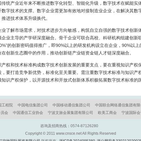
国传统产业近年来不断推进数字化转型、智能化升级，数字技术在赋能实
开数字技术的支撑。数字企业需更加有效地对接制造业企业，在解决其数
，推进技术体系升级换代。
企业了解市场需求，对技术进步方向敏感，构筑自立自强的数字技术创新
强企业主导的产学研深度融合。骨干企业可联合高校、科研机构组建创新
90%”的创新密码值得推广，即90%以上的研发机构设立在企业，90%以
业在创新生态圈中的作用，推动创新链产业链资金链人才链深度融合。
识产权和技术标准构成数字技术创新发展的重要支点，要在重视知识产权
段，要打造竞争新优势，标准化至关重要。需注重数字技术标准与知识产
知识产权保护，以开源技术和开放式创新体系积极拓展数字技术标准的国
国工程院
中国电信集团公司
中国移动通信集团公司
中国联合网络通信集团有限
委员会
中国通信工业协会
宁波文旅会展集团有限公司
欧美工商会
宁波国际会
咨询及招商热线：0574-87126280
Copyright © 2011 www.cnsce.net All Rights Reserved