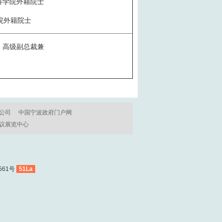
科学院外籍院士
院外籍院士
、高级副总裁兼
公司
中国宁波政府门户网
议展览中心
561号
51La