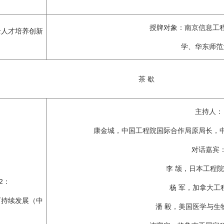
授牌对象：南京信息工
全人才培养创新
学、华东师范
茶 歇
主持人：
康金城，中国工程院国际合作局原局长，
对话嘉宾
李 颉，日本工程
2：
杨 军，加拿大工
可持续发展（中
潘 毅，美国医学与生