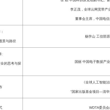
张 勤 中国科协原党组副书记、
李正茂，全球云网宽带产业
董事会主席，中国电信
讲：
杨学山 工信部
愿景与路径
:
国丽 中国电子数据产
安全的思考与探
《全球人工智能治
布
“国家出版基金项目—清华
式
WDTA委员