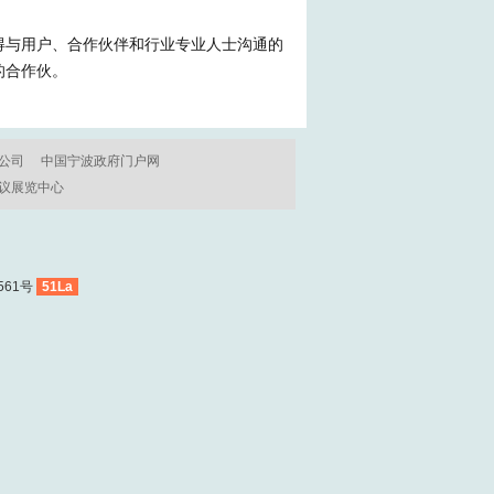
得与用户、合作伙伴和行业专业人士沟通的
的合作伙。
公司
中国宁波政府门户网
议展览中心
561号
51La