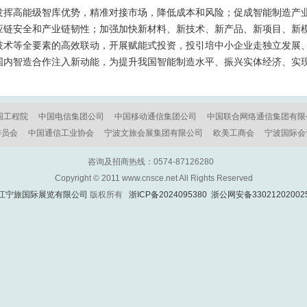
发挥高能级智库优势，精准对接市场，降低成本和风险；促成智能制造产
应链安全和产业链韧性；加强加快新材料、新技术、新产品、新项目、新
术等全要素的高效联动，开展赋能式投资，投引培中小企业走独立发展、
国内智造合作注入新动能，为提升我国智能制造水平、振兴实体经济、实
国工程院
中国电信集团公司
中国移动通信集团公司
中国联合网络通信集团有限
委员会
中国通信工业协会
宁波文旅会展集团有限公司
欧美工商会
宁波国际会
咨询及招商热线：0574-87126280
Copyright © 2011 www.cnsce.net All Rights Reserved
江宁旅国际展览有限公司
版权所有
浙ICP备2024095380
浙公网安备33021202002